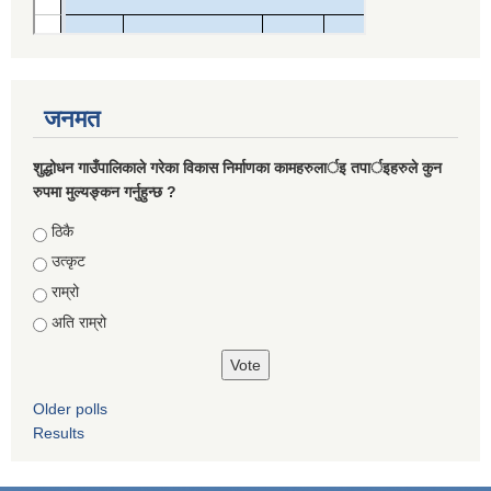
जनमत
शुद्धोधन गाउँपालिकाले गरेका विकास निर्माणका कामहरुलार्इ तपार्इहरुले कुन
रुपमा मुल्यङ्कन गर्नुहुन्छ ?
Choices
ठिकै
उत्कृट
राम्रो
अति राम्रो
Older polls
Results