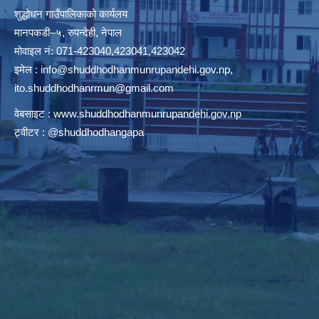
शुद्धोधन गाउँपालिकाको कार्यलय
मानपकडी–५, रुपन्देही, नेपाल
मोवाइल नं: 071-423040,423041,423042
इमेल :
info@shuddhodhanmunrupandehi.gov.np
,
ito.shuddhodhanrmun@gmail.com
वेबसाइट :
www.shuddhodhanmunrupandehi.gov.np
ट्वीटर : @shuddhodhangapa