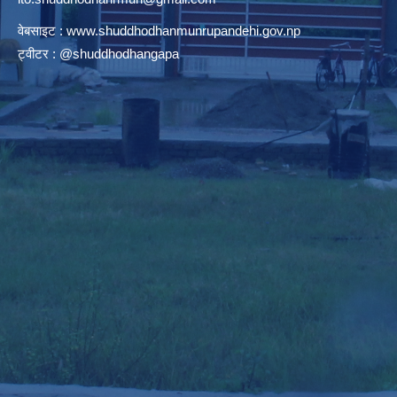
वेबसाइट :
www.shuddhodhanmunrupandehi.gov.np
ट्वीटर : @shuddhodhangapa