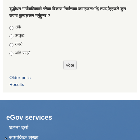
शुद्धोधन गाउँपालिकाले गरेका विकास निर्माणका कामहरुलार्इ तपार्इहरुले कुन
रुपमा मुल्यङ्कन गर्नुहुन्छ ?
Choices
ठिकै
उत्कृट
राम्रो
अति राम्रो
Older polls
Results
eGov services
घटना दर्ता
सामाजिक सुरक्षा