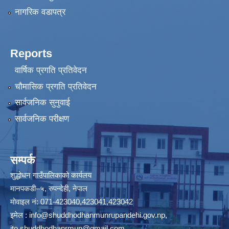
नागरिक वडापत्र
Reports
वार्षिक प्रगति प्रतिवेदन
चौमासिक प्रगति प्रतिवेदन
सार्वजनिक सुनुवाई
सार्वजनिक परीक्षण
सम्पर्क
शुद्धोधन गाउँपालिकाको कार्यलय
मानपकडी–५, रुपन्देही, नेपाल
मोवाइल नं: 071-423040,423041,423042
इमेल :
info@shuddhodhanmunrupandehi.gov.np
,
ito.shuddhodhanrmun@gmail.com