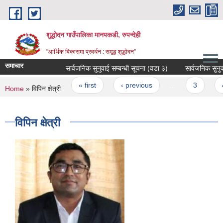
Skip to main content
शुद्धोदन गाउँपालिका मानपकडी, रुपन्देही
"आर्थिक विकासमा प्रवर्धन : समृद्ध शुद्धोदन”
समाचार
सार्वजनिक सुनुवाई सम्बन्धी सूचना (वडा ३)
सार्वजनिक सुनुवाई सम
Pages
« first
‹ previous
…
3
4
You are here
Home
» विपिन क्षेत्री
विपिन क्षेत्री