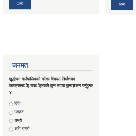
अन्य
अन्य
जनमत
शुद्धोधन गाउँपालिकाले गरेका विकास निर्माणका
कामहरुलार्इ तपार्इहरुले कुन रुपमा मुल्यङ्कन गर्नुहुन्छ
?
Choices
ठिकै
उत्कृट
राम्रो
अति राम्रो