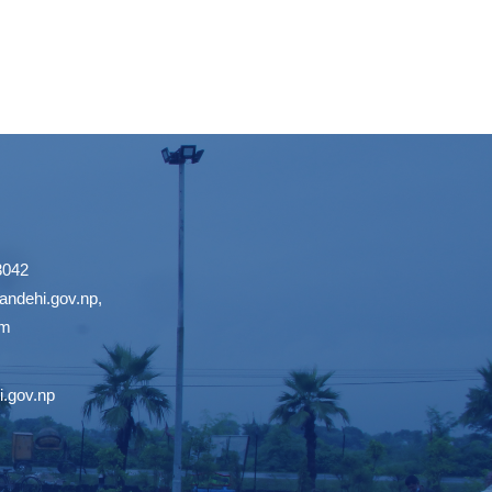
3042
ndehi.gov.np
,
om
.gov.np