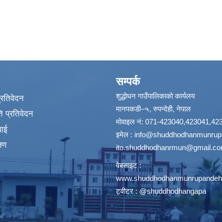
सम्पर्क
शुद्धोधन गाउँपालिकाको कार्यलय
प्रतिवेदन
मानपकडी–५, रुपन्देही, नेपाल
 प्रतिवेदन
मोवाइल नं: 071-423040,423041,42
वाई
इमेल :
info@shuddhodhanmunrupa
्षण
ito.shuddhodhanrmun@gmail.c
वेबसाइट :
www.shuddhodhanmunrupandehi
ट्वीटर : @shuddhodhangapa