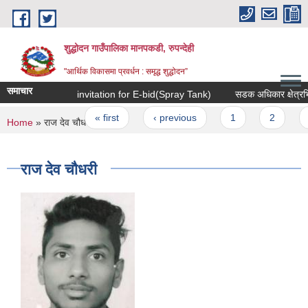
Skip to main content
शुद्धोदन गाउँपालिका मानपकडी, रुपन्देही
"आर्थिक विकासमा प्रवर्धन : समृद्ध शुद्धोदन”
समाचार
invitation for E-bid(Spray Tank)
सडक अधिकार क्षेत्रभित्रका
Pages
« first
‹ previous
1
2
3
You are here
Home
» राज देव चौधरी
राज देव चौधरी