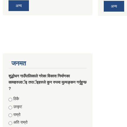
अन्य
अन्य
जनमत
शुद्धोधन गाउँपालिकाले गरेका विकास निर्माणका
कामहरुलार्इ तपार्इहरुले कुन रुपमा मुल्यङ्कन गर्नुहुन्छ
?
Choices
ठिकै
उत्कृट
राम्रो
अति राम्रो