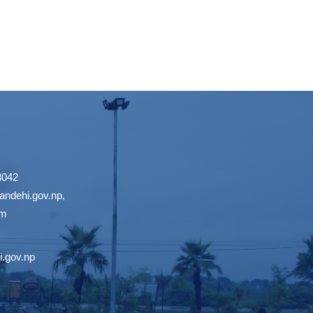
3042
ndehi.gov.np
,
om
.gov.np