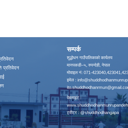
सम्पर्क
शुद्धोधन गाउँपालिकाको कार्यलय
प्रतिवेदन
मानपकडी–५, रुपन्देही, नेपाल
 प्रतिवेदन
मोवाइल नं: 071-423040,423041,42
वाई
इमेल :
info@shuddhodhanmunrupa
्षण
ito.shuddhodhanrmun@gmail.c
वेबसाइट :
www.shuddhodhanmunrupandehi
ट्वीटर : @shuddhodhangapa