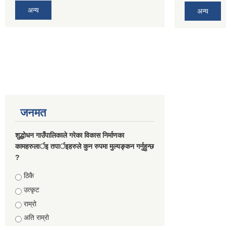
अन्य
अन्य
जनमत
शुद्धोधन गाउँपालिकाले गरेका विकास निर्माणका
कामहरुलार्इ तपार्इहरुले कुन रुपमा मुल्यङ्कन गर्नुहुन्छ
?
Choices
ठिकै
उत्कृट
राम्रो
अति राम्रो