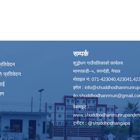
सम्पर्क
शुद्धोधन गाउँपालिकाको कार्यलय
प्रतिवेदन
मानपकडी–५, रुपन्देही, नेपाल
 प्रतिवेदन
मोवाइल नं: 071-423040,423041,42
वाई
इमेल :
info@shuddhodhanmunrupa
्षण
ito.shuddhodhanrmun@gmail.c
वेबसाइट :
www.shuddhodhanmunrupandehi
ट्वीटर : @shuddhodhangapa