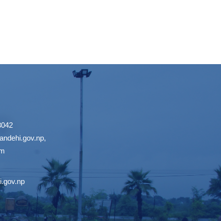
3042
ndehi.gov.np
,
om
.gov.np