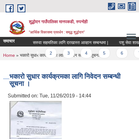
Skip to main content
शुद्धोदन गाउँपालिका मानपकडी, रुपन्देही
"आर्थिक विकासमा प्रवर्धन : समृद्ध शुद्धोदन”
समाचार
सरुवा सहमतिका लागि दरखास्त आव्हान सम्बन्धमा |
पशु सेवा शाखा अन्त
Pages
1
2
3
4
5
6
7
You are here
Home
» भकारो सुधार कार्यक्रमका लागि निवेदन सम्बन्धी सूचना ।
भकारो सुधार कार्यक्रमका लागि निवेदन सम्बन्धी
सूचना ।
Submitted on:
Tue, 11/26/2019 - 14:44