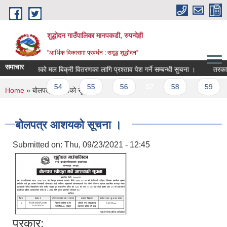
Skip to main content
शुद्धोदन गाउँपालिका मानपकडी, रुपन्देही
"आर्थिक विकासमा प्रवर्धन : समृद्ध शुद्धोदन”
समाचार
अनुदानको मल बिक्री वितरणका लागि प्रश्ताव पेश गर्ने सम्बन्धी सुचना ।
तरकारी मिन
53
54
55
56
57
58
59
6
You are here
Home
» बोलपत्र आशयको सूचना ।
बोलपत्र आशयको सूचना ।
Submitted on:
Thu, 09/23/2021 - 12:45
प्रकार: