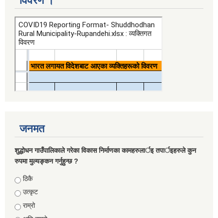
विवरण ।
जनमत
शुद्धोधन गाउँपालिकाले गरेका विकास निर्माणका कामहरुलार्इ तपार्इहरुले कुन
रुपमा मुल्यङ्कन गर्नुहुन्छ ?
Choices
ठिकै
उत्कृट
राम्रो