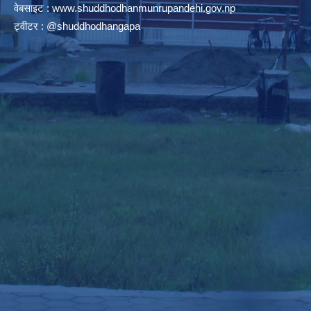
वेबसाइट :
www.shuddhodhanmunrupandehi.gov.np
ट्वीटर : @shuddhodhangapa