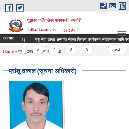
Skip to main content
शुद्धोदन गाउँपालिका मानपकडी, रुपन्देही
"आर्थिक विकासमा प्रवर्धन : समृद्ध शुद्धोदन”
समाचार
सम्बन्धमा |
पशु सेवा शाखा अन्तर्गत सैलेज वितरण कार्यक्रम संचालनका लागि प्रस्ताव आ
5
6
7
8
9
…
next ›
You are here
Home
» प्रांशु ढकाल (सूचना अधिकारी)
प्रांशु ढकाल (सूचना अधिकारी)