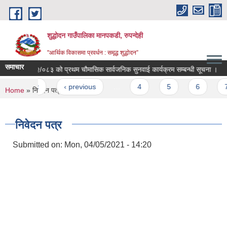
Skip to main content
शुद्धोदन गाउँपालिका मानपकडी, रुपन्देही
"आर्थिक विकासमा प्रवर्धन : समृद्ध शुद्धोदन”
समाचार
व. २०८२/०८३ को प्रथम चौमासिक सार्वजनिक सुनवाई कार्यक्रम सम्बन्धी सूचना ।
अन्
Pages
« first
‹ previous
…
4
5
6
7
You are here
Home
» निवेदन पत्र
निवेदन पत्र
Submitted on:
Mon, 04/05/2021 - 14:20