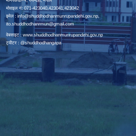
मानपकडी–५, रुपन्देही, नेपाल
मोवाइल नं: 071-423040,423041,423042
इमेल :
info@shuddhodhanmunrupandehi.gov.np
,
ito.shuddhodhanrmun@gmail.com
वेबसाइट :
www.shuddhodhanmunrupandehi.gov.np
ट्वीटर : @shuddhodhangapa