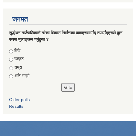
जनमत
शुद्धोधन गाउँपालिकाले गरेका विकास निर्माणका कामहरुलार्इ तपार्इहरुले कुन
रुपमा मुल्यङ्कन गर्नुहुन्छ ?
Choices
ठिकै
उत्कृट
राम्रो
अति राम्रो
Older polls
Results