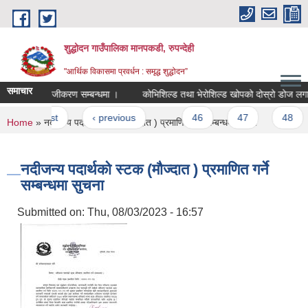
Skip to main content
शुद्धोदन गाउँपालिका मानपकडी, रुपन्देही
"आर्थिक विकासमा प्रवर्धन : समृद्ध शुद्धोदन”
समाचार
िकाई सहजीकरण सम्बन्धमा ।
कोभिशिल्ड तथा भेरोशिल्ड खोपको दोस्रो डोज लगाउने सम
Pages
« first
‹ previous
…
46
47
48
You are here
Home
» नदीजन्य पदार्थको स्टक (मौज्दात ) प्रमाणित गर्ने सम्बन्धमा सुचना
नदीजन्य पदार्थको स्टक (मौज्दात ) प्रमाणित गर्ने
सम्बन्धमा सुचना
Submitted on:
Thu, 08/03/2023 - 16:57