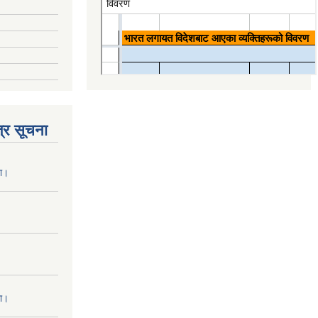
्र सूचना
ना।
ना।