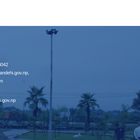
3042
ndehi.gov.np
,
om
.gov.np