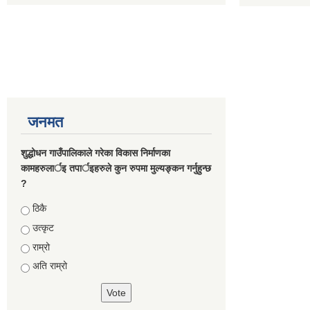
जनमत
शुद्धोधन गाउँपालिकाले गरेका विकास निर्माणका
कामहरुलार्इ तपार्इहरुले कुन रुपमा मुल्यङ्कन गर्नुहुन्छ
?
Choices
ठिकै
उत्कृट
राम्रो
अति राम्रो