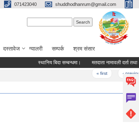
071423040
shuddhodhanrum@gmail.com
Search form
Search
दस्तावेज
ग्यालरी
सम्पर्क
श्रम संसार
स्थानिय बिदा सम्बन्धमा।
मतदाता नामावली दर्ता तथा अधावधिक
Pages
« first
‹ previous