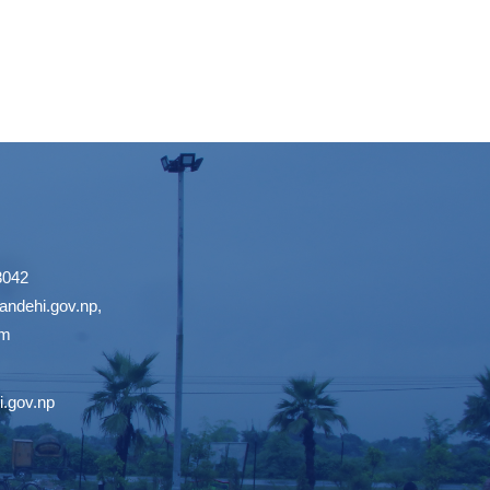
3042
ndehi.gov.np
,
om
.gov.np