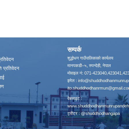
सम्पर्क
शुद्धोधन गाउँपालिकाको कार्यलय
प्रतिवेदन
मानपकडी–५, रुपन्देही, नेपाल
 प्रतिवेदन
मोवाइल नं: 071-423040,423041,42
वाई
इमेल :
info@shuddhodhanmunrupa
्षण
ito.shuddhodhanrmun@gmail.c
वेबसाइट :
www.shuddhodhanmunrupandehi
ट्वीटर : @shuddhodhangapa