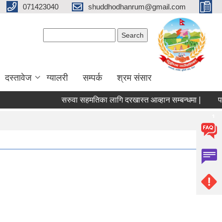
071423040
shuddhodhanrum@gmail.com
Search form
Search
दस्तावेज
ग्यालरी
सम्पर्क
श्रम संसार
सरुवा सहमतिका लागि दरखास्त आव्हान सम्बन्धमा |
पशु सेवा
Pages
1
2