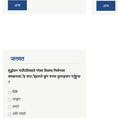
अन्य
अन्य
जनमत
शुद्धोधन गाउँपालिकाले गरेका विकास निर्माणका
कामहरुलार्इ तपार्इहरुले कुन रुपमा मुल्यङ्कन गर्नुहुन्छ
?
Choices
ठिकै
उत्कृट
राम्रो
अति राम्रो