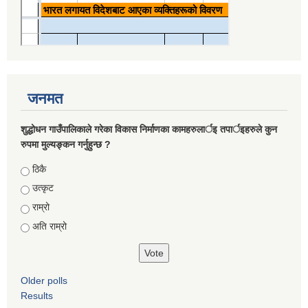
जनमत
शुद्धोधन गाउँपालिकाले गरेका विकास निर्माणका कामहरुलार्इ तपार्इहरुले कुन
रुपमा मुल्यङ्कन गर्नुहुन्छ ?
Choices
ठिकै
उत्कृट
राम्रो
अति राम्रो
Older polls
Results