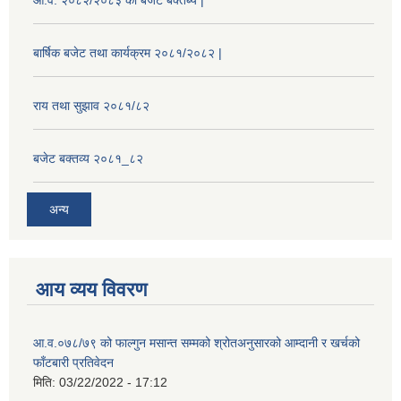
आ.व. २०८२/२०८३ को बजेट बक्तब्य |
बार्षिक बजेट तथा कार्यक्रम २०८१/२०८२ |
राय तथा सुझाव २०८१/८२
बजेट बक्तव्य २०८१_८२
अन्य
आय व्यय विवरण
आ.व.०७८/७९ को फाल्गुन मसान्त सम्मको श्रोतअनुसारको आम्दानी र खर्चको
फाँटबारी प्रतिवेदन
मिति:
03/22/2022 - 17:12