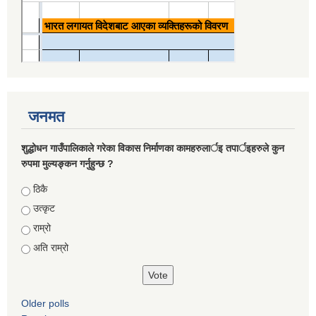
जनमत
शुद्धोधन गाउँपालिकाले गरेका विकास निर्माणका कामहरुलार्इ तपार्इहरुले कुन
रुपमा मुल्यङ्कन गर्नुहुन्छ ?
Choices
ठिकै
उत्कृट
राम्रो
अति राम्रो
Older polls