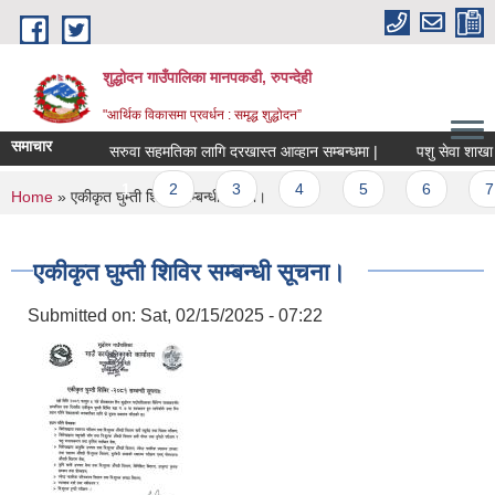
Skip to main content
शुद्धोदन गाउँपालिका मानपकडी, रुपन्देही
"आर्थिक विकासमा प्रवर्धन : समृद्ध शुद्धोदन”
समाचार
सरुवा सहमतिका लागि दरखास्त आव्हान सम्बन्धमा |
पशु सेवा शाखा अन्तर
Pages
1
2
3
4
5
6
7
You are here
Home
» एकीकृत घुम्ती शिविर सम्बन्धी सूचना।
एकीकृत घुम्ती शिविर सम्बन्धी सूचना।
Submitted on:
Sat, 02/15/2025 - 07:22