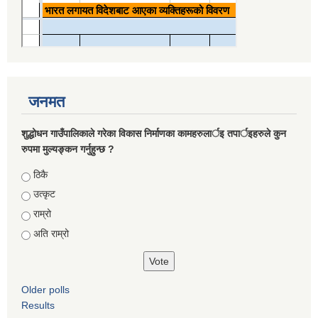
जनमत
शुद्धोधन गाउँपालिकाले गरेका विकास निर्माणका कामहरुलार्इ तपार्इहरुले कुन
रुपमा मुल्यङ्कन गर्नुहुन्छ ?
Choices
ठिकै
उत्कृट
राम्रो
अति राम्रो
Older polls
Results