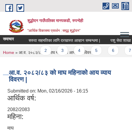
Skip to main content
शुद्धोदन गाउँपालिका मानपकडी, रुपन्देही
"आर्थिक विकासमा प्रवर्धन : समृद्ध शुद्धोदन”
समाचार
सरुवा सहमतिका लागि दरखास्त आव्हान सम्बन्धमा |
पशु सेवा शाखा अन्तर्
Pages
1
2
3
4
5
6
7
You are here
Home
» आ.व. २०८२/८३ को माघ महिनाको आय व्याय विवरण |
आ.व. २०८२/८३ को माघ महिनाको आय व्याय
विवरण |
Submitted on:
Mon, 02/16/2026 - 16:15
आर्थिक वर्ष:
2082/2083
महिना:
माघ