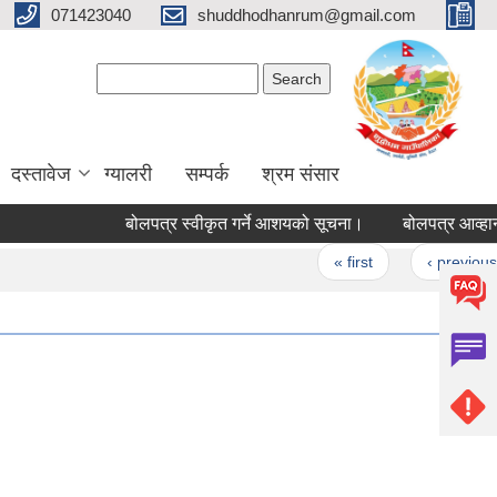
071423040
shuddhodhanrum@gmail.com
Search form
Search
दस्तावेज
ग्यालरी
सम्पर्क
श्रम संसार
बोलपत्र स्वीकृत गर्ने आशयको सूचना।
बोलपत्र आव्हान सम्ब
Pages
« first
‹ previous