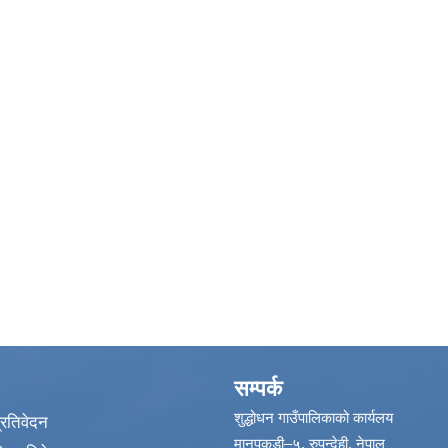
सम्पर्क
शुद्धोधन गाउँपालिकाको कार्यलय
प्रतिवेदन
मानपकडी–५, रुपन्देही, नेपाल