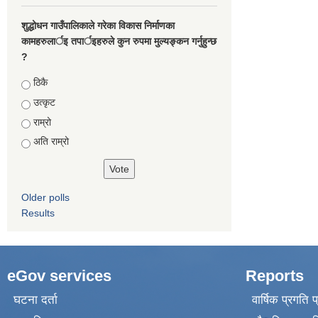
शुद्धोधन गाउँपालिकाले गरेका विकास निर्माणका
कामहरुलार्इ तपार्इहरुले कुन रुपमा मुल्यङ्कन गर्नुहुन्छ
?
Choices
ठिकै
उत्कृट
राम्रो
अति राम्रो
Older polls
Results
eGov services
Reports
घटना दर्ता
वार्षिक प्रगति 