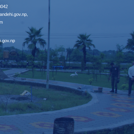
3042
ndehi.gov.np
,
om
.gov.np