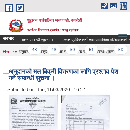
Skip to main content
शुद्धोदन गाउँपालिका मानपकडी, रुपन्देही
"आर्थिक विकासमा प्रवर्धन : समृद्ध शुद्धोदन”
समाचार
िजा प्रकाशन सम्बन्धी सूचना ।
लगत प्रविष्टकर्ता तथा सामाजिक परिचालकको नतिजा 
…
48
49
50
51
52
53
You are here
Home
» अनुदानको मल बिक्री वितरणका लागि प्रश्ताव पेश गर्ने सम्बन्धी सुचना ।
अनुदानको मल बिक्री वितरणका लागि प्रश्ताव पेश
गर्ने सम्बन्धी सुचना ।
Submitted on:
Tue, 11/03/2020 - 16:57