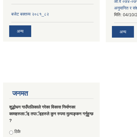
आ.व ०७४-०७५
अनुमानित र स
बजेट बक्तव्य २०८१_८२
मिति:
04/10/
अन्य
अन्य
जनमत
शुद्धोधन गाउँपालिकाले गरेका विकास निर्माणका
कामहरुलार्इ तपार्इहरुले कुन रुपमा मुल्यङ्कन गर्नुहुन्छ
?
Choices
ठिकै