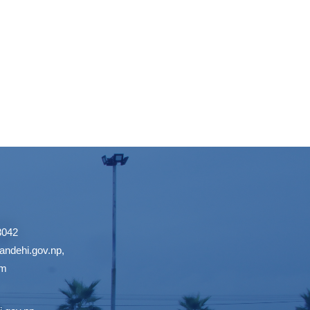
3042
ndehi.gov.np
,
om