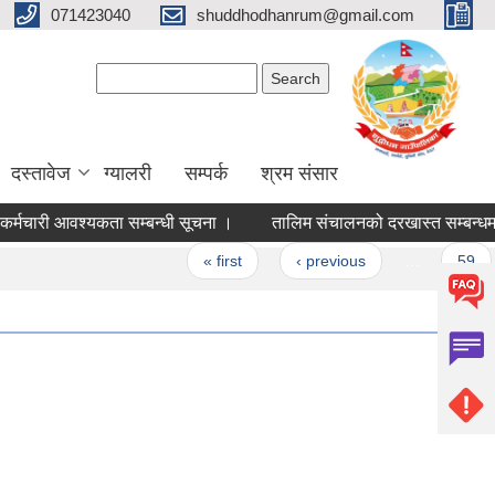
071423040
shuddhodhanrum@gmail.com
Search form
Search
दस्तावेज
ग्यालरी
सम्पर्क
श्रम संसार
ी आवश्यकता सम्बन्धी सूचना ।
तालिम संचालनको दरखास्त सम्बन्धमा ।
es
« first
‹ previous
…
59
60