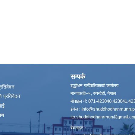
सम्पर्क
शुद्धोधन गाउँपालिकाको कार्यलय
प्रतिवेदन
मानपकडी–५, रुपन्देही, नेपाल
 प्रतिवेदन
मोवाइल नं: 071-423040,423041,42
वाई
इमेल :
info@shuddhodhanmunrupa
्षण
ito.shuddhodhanrmun@gmail.c
वेबसाइट :