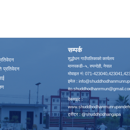
सम्पर्क
शुद्धोधन गाउँपालिकाको कार्यलय
प्रतिवेदन
मानपकडी–५, रुपन्देही, नेपाल
 प्रतिवेदन
मोवाइल नं: 071-423040,423041,42
वाई
इमेल :
info@shuddhodhanmunrupa
्षण
ito.shuddhodhanrmun@gmail.c
वेबसाइट :
www.shuddhodhanmunrupandehi
ट्वीटर : @shuddhodhangapa