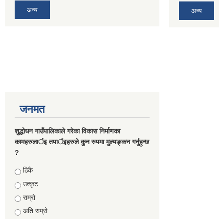
अन्य
अन्य
जनमत
शुद्धोधन गाउँपालिकाले गरेका विकास निर्माणका
कामहरुलार्इ तपार्इहरुले कुन रुपमा मुल्यङ्कन गर्नुहुन्छ
?
Choices
ठिकै
उत्कृट
राम्रो
अति राम्रो