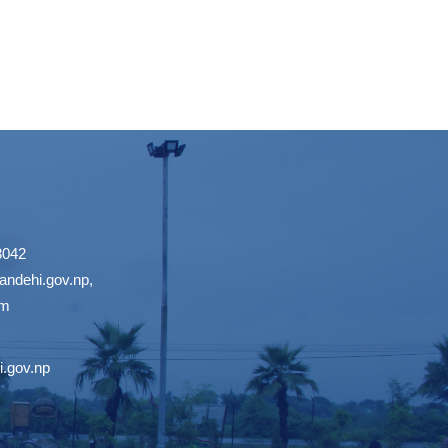
3042
ndehi.gov.np
,
om
.gov.np