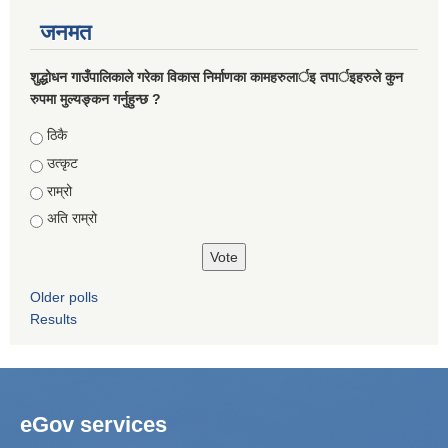
जनमत
शुद्धोधन गाउँपालिकाले गरेका विकास निर्माणका कामहरुलार्इ तपार्इहरुले कुन
रुपमा मुल्यङ्कन गर्नुहुन्छ ?
Choices
ठिकै
उत्कृट
राम्रो
अति राम्रो
Older polls
Results
eGov services