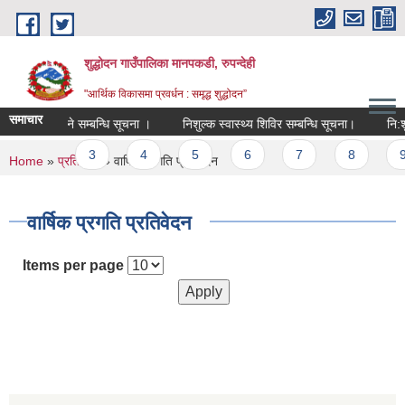
Skip to main content
शुद्धोदन गाउँपालिका मानपकडी, रुपन्देही
"आर्थिक विकासमा प्रवर्धन : समृद्ध शुद्धोदन”
समाचार
ा गर्न आउने सम्बन्धि सूचना ।
निशुल्क स्वास्थ्य शिविर सम्बन्धि सूचना।
नि:शुल्क 
2
3
4
5
6
7
8
9
You are here
Home
»
प्रतिवेदन
» वार्षिक प्रगति प्रतिवेदन
वार्षिक प्रगति प्रतिवेदन
Items per page