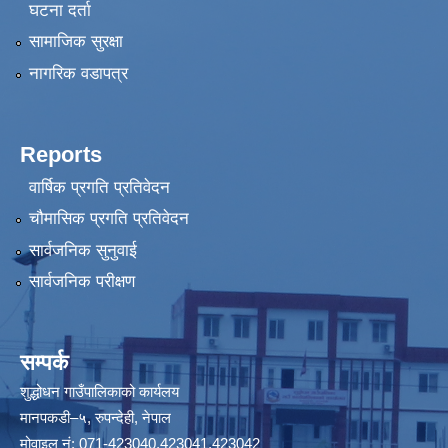
घटना दर्ता
सामाजिक सुरक्षा
नागरिक वडापत्र
Reports
वार्षिक प्रगति प्रतिवेदन
चौमासिक प्रगति प्रतिवेदन
सार्वजनिक सुनुवाई
सार्वजनिक परीक्षण
सम्पर्क
शुद्धोधन गाउँपालिकाको कार्यलय
मानपकडी–५, रुपन्देही, नेपाल
मोवाइल नं: 071-423040,423041,423042