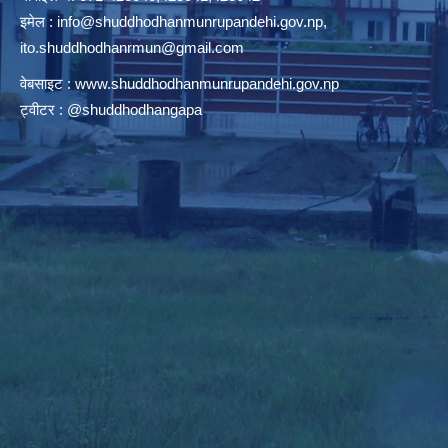
इमेल :
info@shuddhodhanmunrupandehi.gov.np
,
ito.shuddhodhanrmun@gmail.com
वेबसाइट :
www.shuddhodhanmunrupandehi.gov.np
ट्वीटर : @shuddhodhangapa