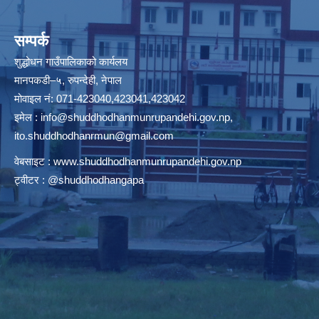
सम्पर्क
शुद्धोधन गाउँपालिकाको कार्यलय
मानपकडी–५, रुपन्देही, नेपाल
मोवाइल नं: 071-423040,423041,423042
इमेल :
info@shuddhodhanmunrupandehi.gov.np
,
ito.shuddhodhanrmun@gmail.com
वेबसाइट :
www.shuddhodhanmunrupandehi.gov.np
ट्वीटर : @shuddhodhangapa