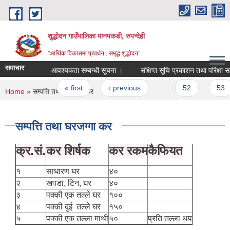
Skip to main content
शुद्धोदन गाउँपालिका मानपकडी, रुपन्देही
"आर्थिक विकासमा प्रवर्धन : समृद्ध शुद्धोदन”
समाचार
आवश्यकता सम्बन्धी सूचना ।
संक्षिप्त सूचि प्रकाशन तथा परिक्षा सञ्‍चा
Pages
« first
‹ previous
…
52
53
You are here
Home
» सम्पत्ति तथा घरजग्गा कर
सम्पत्ति तथा घरजग्गा कर
क्र.सं.
कर शिर्षक
कर रकम
कैफियत
१
साधारण घर
४०
२
खपडा, टिन, घर
४०
३
पक्की एक तल्ले घर
१००
४
पक्की दुई तल्ले घर
१५०
५
पक्की एक तल्ला माथी
५०
प्रति तल्ला थप