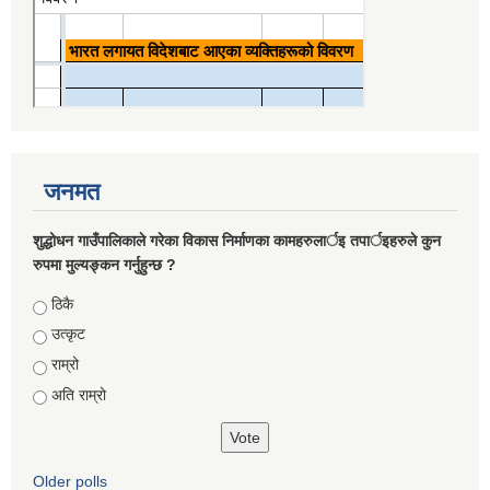
जनमत
शुद्धोधन गाउँपालिकाले गरेका विकास निर्माणका कामहरुलार्इ तपार्इहरुले कुन
रुपमा मुल्यङ्कन गर्नुहुन्छ ?
Choices
ठिकै
उत्कृट
राम्रो
अति राम्रो
Older polls